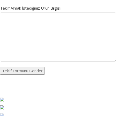
Teklif Almak İstediğiniz Ürün Bilgisi
İLETİŞİM BİLGİLERİ
Üçevler, 911. Sk. C1 Blok 4B No:15, 34508 Esenyurt/İstanbul
+90 506 117 93 33