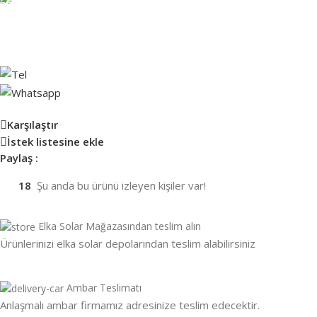
info@elkasolar.com.tr
Şirketinize nasıl yardımcı olabileceğimiz konusunda sorularınız mı
var? Bize bir Teklif Fornu gönderin, en kısa sürede sizinle iletişime
geçelim.
Karşılaştır
İstek listesine ekle
Paylaş :
18
Şu anda bu ürünü izleyen kişiler var!
Elka Solar Mağazasından teslim alın
Ürünlerinizi elka solar depolarından teslim alabilirsiniz
Ambar Teslimatı
Anlaşmalı ambar firmamız adresinize teslim edecektir.