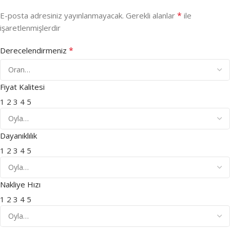
*
E-posta adresiniz yayınlanmayacak.
Gerekli alanlar
ile
işaretlenmişlerdir
*
Derecelendirmeniz
Fiyat Kalitesi
1
2
3
4
5
Dayanıklılık
1
2
3
4
5
Nakliye Hızı
1
2
3
4
5